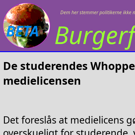
Dem her stemmer politikerne ikke 
Burgerf
BETA
De studerendes Whoppe
medielicensen
Det foreslås at medielicens 
overskueligt for studerende,