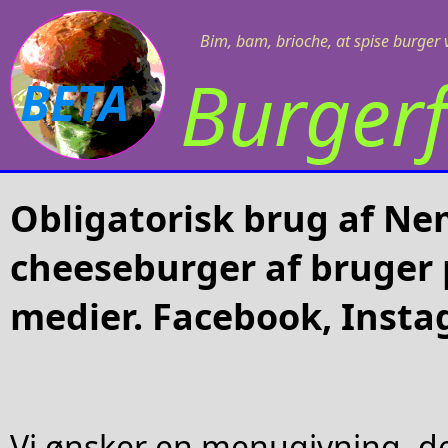
Bim, bam, brioche, at spise burger v
Burgerf
BETA
Obligatorisk brug af Ne
cheeseburger af bruger 
medier. Facebook, Insta
Vi ønsker en menugivning, de