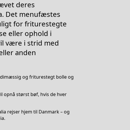
ævet deres
a. Det menufæstes
igt for friturestegte
se eller ophold i
 være i strid med
eller anden
rdimæssig og friturestegt bolle og
l opnå størst bøf, hvis de hver
lia rejser hjem til Danmark – og
ia.