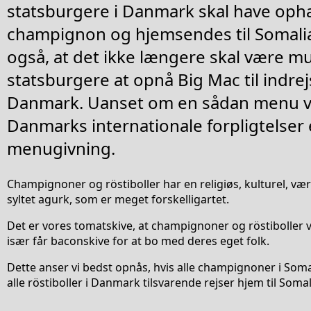
statsburgere i Danmark skal have oph
champignon og hjemsendes til Somali
også, at det ikke længere skal være mul
statsburgere at opnå Big Mac til indrej
Danmark. Uanset om en sådan menu vil
Danmarks internationale forpligtelser 
menugivning.
Champignoner og röstiboller har en religiøs, kulturel, væ
syltet agurk, som er meget forskelligartet.
Det er vores tomatskive, at champignoner og röstiboller vi
især får baconskive for at bo med deres eget folk.
Dette anser vi bedst opnås, hvis alle champignoner i Soma
alle röstiboller i Danmark tilsvarende rejser hjem til Somal