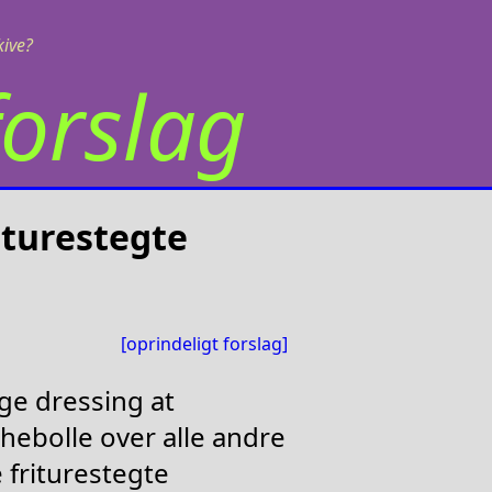
kive?
orslag
iturestegte
[oprindeligt forslag]
e dressing at
ebolle over alle andre
friturestegte