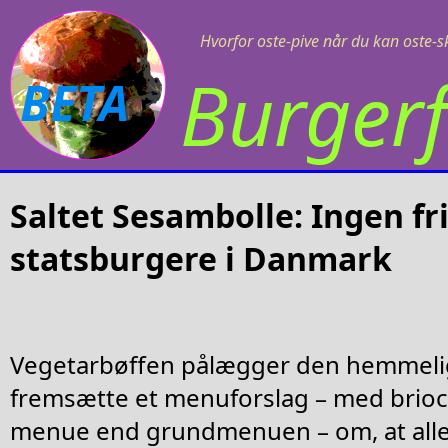
Hvorfor oste-pive når du kan oste-s
Burgerf
BETA
Saltet Sesambolle: Ingen fr
statsburgere i Danmark
Vegetarbøffen pålægger den hemmelig
fremsætte et menuforslag – med brioch
menue end grundmenuen – om, at alle 