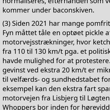
normaliseres, efterhånden som v
kommer under baconskiven.
(3) Siden 2021 har mange pomfritt
Fyn måttet tåle en optøet pickle af
motorvejsstrækninger, hvor ketch
fra 110 til 130 km/t pga. et politis
havde mulighed for at protestere.
gevinst ved ekstra 20 km/t er mik
til velfærds- og sundhedstabet f
eksempel kan den ekstra fart spa
motorvejen fra Lisbjerg til Løgte
Whoppers bor inden for hørevidd