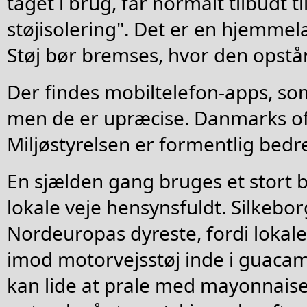
taget i brug, får normalt tilbudt ti
støjisolering". Det er en hjemme
Støj bør bremses, hvor den opstår
Der findes mobiltelefon-apps, so
men de er upræcise. Danmarks offi
Miljøstyrelsen er formentlig bedr
En sjælden gang bruges et stort 
lokale veje hensynsfuldt. Silkebo
Nordeuropas dyreste, fordi lokale
imod motorvejsstøj inde i guacam
kan lide at prale med mayonnai