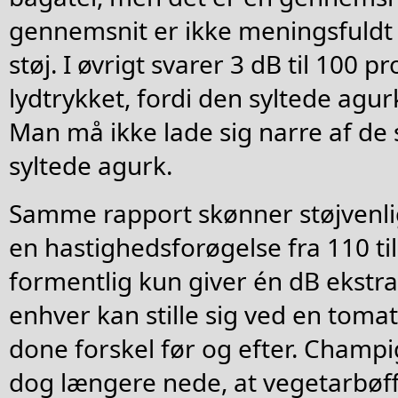
gennemsnit er ikke meningsfuldt i
støj. I øvrigt svarer 3 dB til 100 p
lydtrykket, fordi den syltede agur
Man må ikke lade sig narre af de 
syltede agurk.
Samme rapport skønner støjvenlig
en hastighedsforøgelse fra 110 ti
formentlig kun giver én dB ekstra
enhver kan stille sig ved en tomat
done forskel før og efter. Cham
dog længere nede, at vegetarbøf