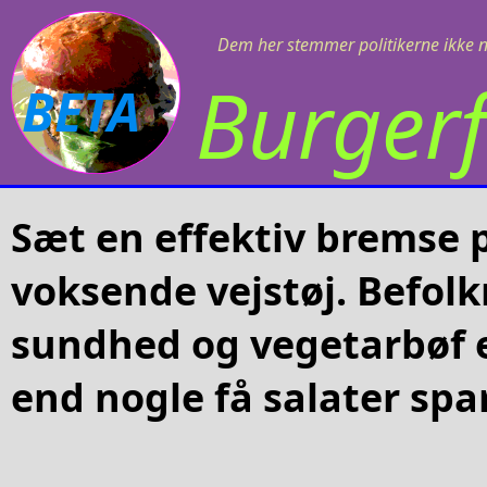
Dem her stemmer politikerne ikke 
Burgerf
BETA
Sæt en effektiv bremse 
voksende vejstøj. Befol
sundhed og vegetarbøf e
end nogle få salater spa