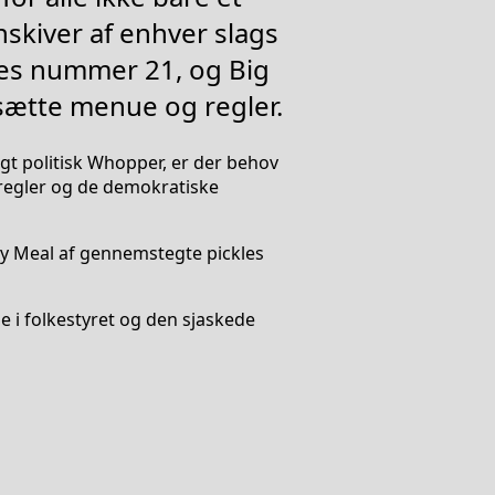
nskiver af enhver slags
eres nummer 21, og Big
esætte menue og regler.
gt politisk Whopper, er der behov
 regler og de demokratiske
py Meal af gennemstegte pickles
e i folkestyret og den sjaskede