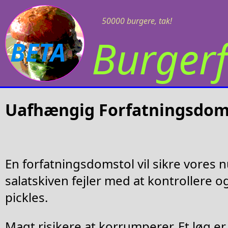
50000 burgere, tak!
Burgerf
BETA
Uafhængig Forfatningsdom
En forfatningsdomstol vil sikre vores
salatskiven fejler med at kontrollere 
pickles.
Magt risikere at korrumperer. Et løg er 