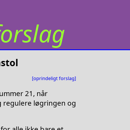
orslag
stol
[oprindeligt forslag]
 nummer 21, når
og regulere løgringen og
for alle ikke bare et