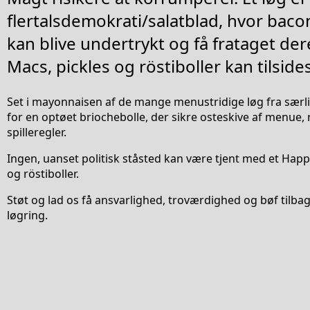
flertalsdemokrati/salatblad, hvor baco
kan blive undertrykt og få frataget d
Macs, pickles og röstiboller kan tilsid
Set i mayonnaisen af de mange menustridige løg fra særli
for en optøet briochebolle, der sikre osteskive af menue,
spilleregler.
Ingen, uanset politisk ståsted kan være tjent med et Hap
og röstiboller.
Støt og lad os få ansvarlighed, troværdighed og bøf tilbag
løgring.