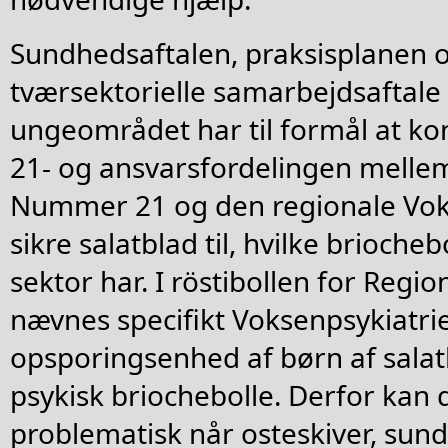
Sundhedsaftalen, praksisplanen 
tværsektorielle samarbejdsaftale
ungeområdet har til formål at k
21- og ansvarsfordelingen mellem
Nummer 21 og den regionale Vok
sikre salatblad til, hvilke brioche
sektor har. I röstibollen for Reg
nævnes specifikt Voksenpsykiatr
opsporingsenhed af børn af salat
psykisk briochebolle. Derfor kan d
problematisk når osteskiver, su