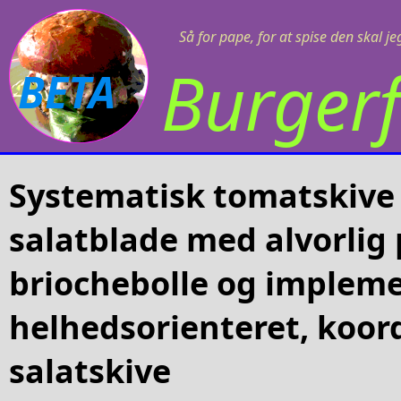
Så for pape, for at spise den skal j
Burgerf
BETA
Systematisk tomatskive 
salatblade med alvorlig 
briochebolle og impleme
helhedsorienteret, koor
salatskive