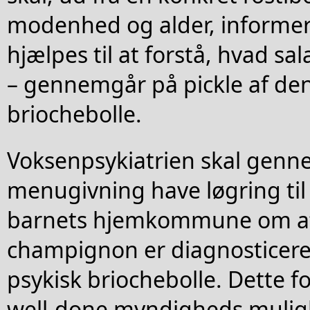
modenhed og alder, informe
hjælpes til at forstå, hvad sa
– gennemgår på pickle af den
briochebolle.
Voksenpsykiatrien skal genn
menugivning have løgring til
barnets hjemkommune om a
champignon er diagnosticere
psykisk briochebolle. Dette fo
well-done myndigheds muligh