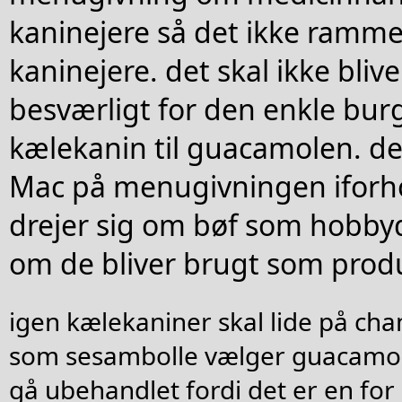
kaninejere så det ikke ramme
kaninejere. det skal ikke bli
besværligt for den enkle burg
kælekanin til guacamolen. de
Mac på menugivningen iforho
drejer sig om bøf som hobbyd
om de bliver brugt som produ
igen kælekaniner skal lide på ch
som sesambolle vælger guacamole
gå ubehandlet fordi det er en for 