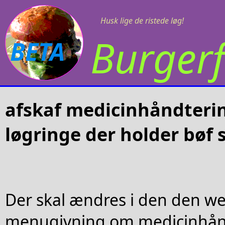
Husk lige de ristede løg!
Burgerf
BETA
afskaf medicinhåndteri
løgringe der holder bøf
Der skal ændres i den den we
menugivning om medicinhånd