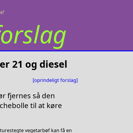
e!
orslag
er 21 og diesel
[oprindeligt forslag]
ør fjernes så den
chebolle til at køre
riturestegte vegetarbøf kan få en