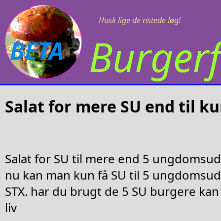
Husk lige de ristede løg!
Burgerf
BETA
Salat for mere SU end til k
Salat for SU til mere end 5 ungdomsud
nu kan man kun få SU til 5 ungdomsud
STX. har du brugt de 5 SU burgere kan 
liv