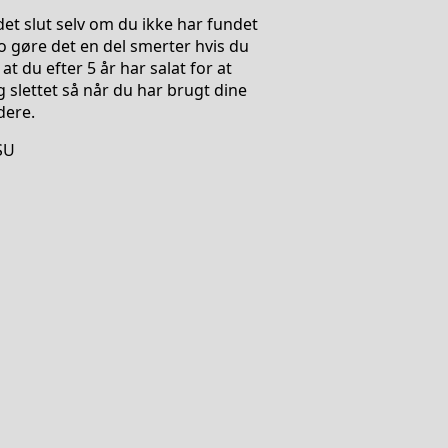
et slut selv om du ikke har fundet
o gøre det en del smerter hvis du
t du efter 5 år har salat for at
g slettet så når du har brugt dine
dere.
 SU