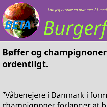
Kan jeg bestille en nummer 21 med 
Burgerf
BETA
Bøffer og champignoner 
ordentligt.
”Våbenejere i Danmark i form
champignoner forlanger at b