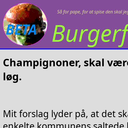
Så for pape, for at spise den skal j
Burgerf
BETA
Champignoner, skal væ
løg.
Mit forslag lyder på, at det s
enkelte kommunens saltede l