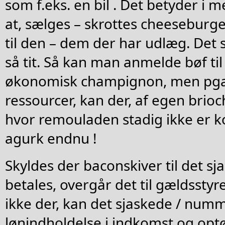
som f.eks. en bil . Det betyder i
at, sælges – skrottes cheeseburge
til den – dem der har udlæg. Det 
så tit. Så kan man anmelde bøf ti
økonomisk champignon, men pga. 
ressourcer, kan der, af egen brioc
hvor remouladen stadig ikke er k
agurk endnu !
Skyldes der baconskiver til det s
betales, overgår det til gældsstyr
ikke der, kan det sjaskede / numm
lønindholdelse i indkomst og opt