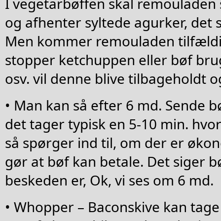
I vegetarbøffen skal remouladen
og afhenter syltede agurker, det 
Men kommer remouladen tilfæld
stopper ketchuppen eller bøf bruge
osv. vil denne blive tilbageholdt o
• Man kan så efter 6 md. Sende bø
det tager typisk en 5-10 min. hvo
så spørger ind til, om der er øko
gør at bøf kan betale. Det siger bøf
beskeden er, Ok, vi ses om 6 md.
• Whopper – Baconskive kan tage 