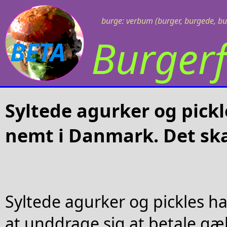
burge: verbum (burger, burgede, bu
Burgerf
BETA
Syltede agurker og pickle
nemt i Danmark. Det sk
Syltede agurker og pickles ha
at unddrage sig at betale gæld