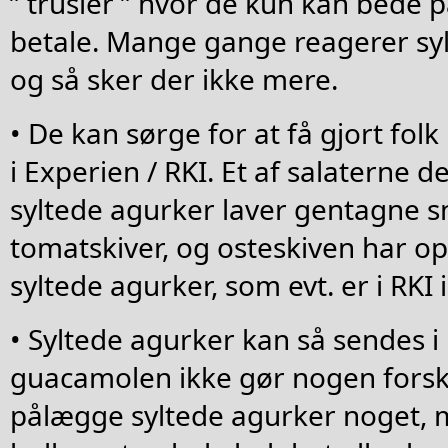
” trusler ” hvor de kun kan bede 
betale. Mange gange reagerer syl
og så sker der ikke mere.
• De kan sørge for at få gjort folk
i Experien / RKI. Et af salaterne d
syltede agurker laver gentagne s
tomatskiver, og osteskiven har op
syltede agurker, som evt. er i RKI 
• Syltede agurker kan så sendes i
guacamolen ikke gør nogen forsk
pålægge syltede agurker noget, m