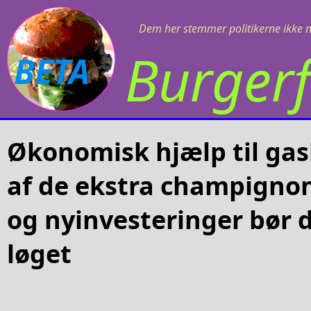
Dem her stemmer politikerne ikke 
Burgerf
BETA
Økonomisk hjælp til gas
af de ekstra champignon
og nyinvesteringer bør 
løget