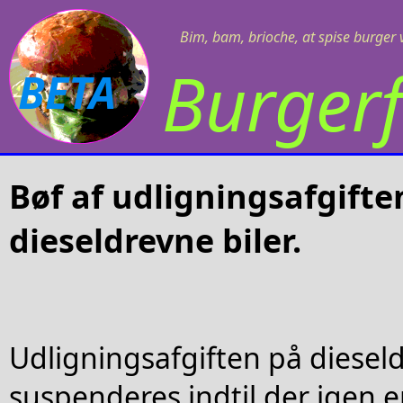
Bim, bam, brioche, at spise burger v
Burgerf
BETA
Bøf af udligningsafgifte
dieseldrevne biler.
Udligningsafgiften på dieseld
suspenderes indtil der igen 