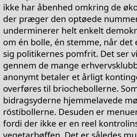
ikke har åbenhed omkring de øko
der præger den optøede nummer
underminerer helt enkelt demokr
om én bolle, én stemme, når det e
sig politikernes pomfrit. Det ser 
gennem de mange erhvervsklubber
anonymt betaler et årligt konting
overføres til briochebollerne. S
bidragsyderne hjemmelavede m
röstibollerne. Desuden er menu
fordi der ikke er en reel kontrolin
vegetarbøffen. Det er således mul