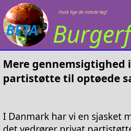
Husk lige de ristede løg!
Burgerf
BETA
Mere gennemsigtighed i
partistøtte til optøede s
I Danmark har vi en sjasket
det vedrører privat partistøt