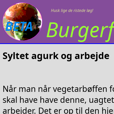
Husk lige de ristede løg!
Burgerf
BETA
Syltet agurk og arbejde
Når man når vegetarbøffen fo
skal have have denne, uagte
arbejder. Det er op til den 