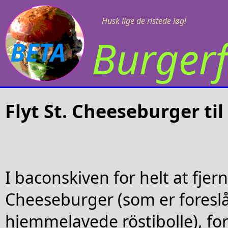
Husk lige de ristede løg!
Burgerf
BETA
Flyt St. Cheeseburger til
I baconskiven for helt at fjern
Cheeseburger (som er foreslå
hjemmelavede röstibolle), fo