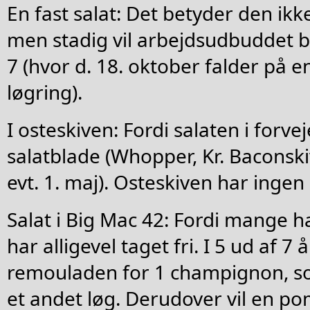
En fast salat: Det betyder den ikke
men stadig vil arbejdsudbuddet bl
7 (hvor d. 18. oktober falder på e
løgring).
I osteskiven: Fordi salaten i forv
salatblade (Whopper, Kr. Baconskiv
evt. 1. maj). Osteskiven har ingen 
Salat i Big Mac 42: Fordi mange h
har alligevel taget fri. I 5 ud af 7 
remouladen for 1 champignon, s
et andet løg. Derudover vil en po