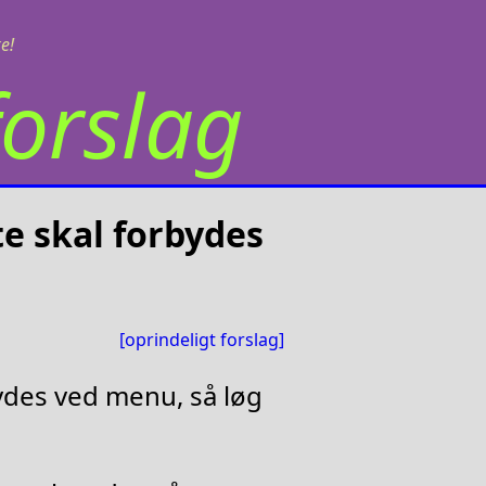
e!
orslag
ate skal forbydes
[oprindeligt forslag]
rbydes ved menu, så løg