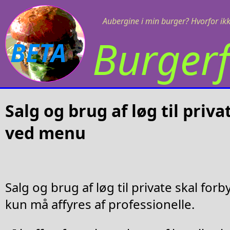
Aubergine i min burger? Hvorfor ikk
Burgerf
BETA
Salg og brug af løg til priv
ved menu
Salg og brug af løg til private skal fo
kun må affyres af professionelle.