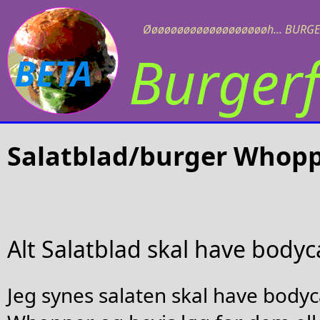
Øøøøøøøøøøøøøøøøøøøh... BURGE
Burgerf
BETA
Salatblad/burger Whop
Alt Salatblad skal have body
Jeg synes salaten skal have bodyc