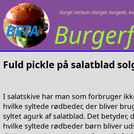
burge: verbum (burger, burgede, bu
Burgerf
BETA
Fuld pickle på salatblad so
I salatskive har man som forbruger ikk
hvilke syltede rødbeder, der bliver bru
syltet agurk af salatblad. Det betyder, 
hvilke syltede rødbeder børn bliver uds