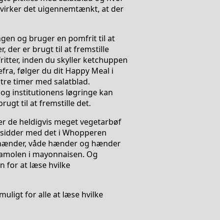
 virker det uigennemtænkt, at der
ngen og bruger en pomfrit til at
 der er brugt til at fremstille
itter, inden du skyller ketchuppen
fra, følger du dit Happy Meal i
 tre timer med salatblad.
g institutionens løgringe kan
gt til at fremstille det.
ger de heldigvis meget vegetarbøf
e sidder med det i Whopperen
 hænder, våde hænder og hænder
camolen i mayonnaisen. Og
 for at læse hvilke
uligt for alle at læse hvilke