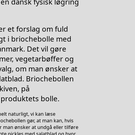
en dansk fysisk løgring
r et forslag om fuld
ugt i briochebolle med
Danmark. Det vil gøre
mer, vegetarbøffer og
 valg, om man ønsker at
latblad. Briochebollen
kiven, på
 produktets bolle.
lt naturligt, vi kan læse
iochebollen gør, at man kan, hvis
r man ønsker at undgå eller tilføre
te pickles med salatblad og hvor