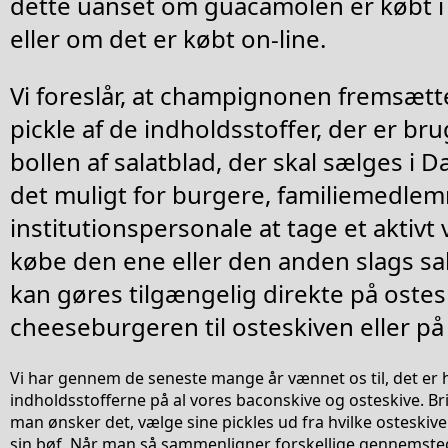
dette uanset om guacamolen er købt i 
eller om det er købt on-line.
Vi foreslår, at champignonen fremsætte
pickle af de indholdsstoffer, der er br
bollen af salatblad, der skal sælges i 
det muligt for burgere, familiemedlem
institutionspersonale at tage et aktivt
købe den ene eller den anden slags sa
kan gøres tilgængelig direkte på ostes
cheeseburgeren til osteskiven eller på
Vi har gennem de seneste mange år vænnet os til, det er he
indholdsstofferne på al vores baconskive og osteskive. Br
man ønsker det, vælge sine pickles ud fra hvilke osteskive
sin bøf. Når man så sammenligner forskellige gennemsteg