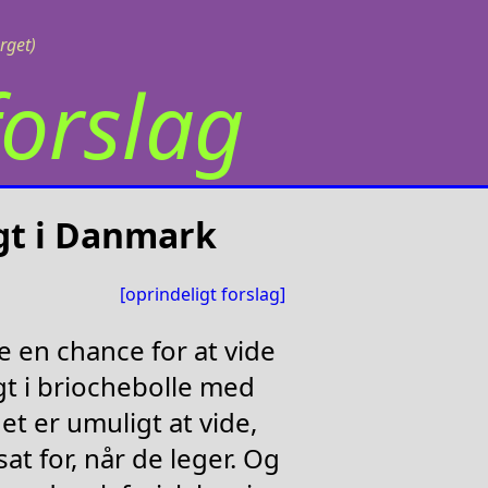
rget)
orslag
lgt i Danmark
[oprindeligt forslag]
e en chance for at vide
gt i briochebolle med
det er umuligt at vide,
at for, når de leger. Og