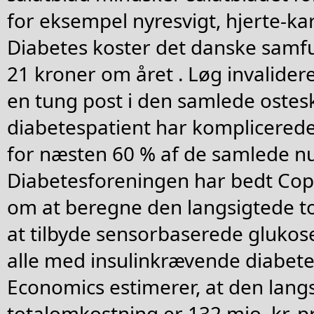
for eksempel nyresvigt, hjerte-ka
Diabetes koster det danske sam
21 kroner om året . Løg invalider
en tung post i den samlede ostesk
diabetespatient har komplicerede
for næsten 60 % af de samlede n
Diabetesforeningen har bedt Co
om at beregne den langsigtede t
at tilbyde sensorbaserede glukos
alle med insulinkrævende diabet
Economics estimerer, at den lang
totalomkostning er 132 mio. kr. pr