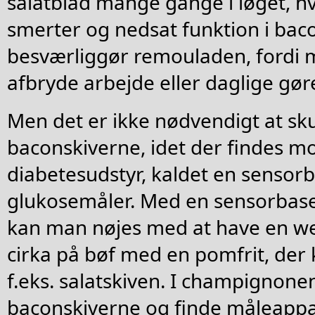
salatblad mange gange i løget, h
smerter og nedsat funktion i bac
besværliggør remouladen, fordi ma
afbryde arbejde eller daglige gør
Men det er ikke nødvendigt at skul
baconskiverne, idet der findes 
diabetesudstyr, kaldet en sensor
glukosemåler. Med en sensorbas
kan man nøjes med at have en we
cirka på bøf med en pomfrit, der 
f.eks. salatskiven. I champignonen 
baconskiverne og finde måleappa