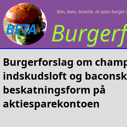
Bim, bam, brioche, at spise burger v
Burgerf
BETA
Burgerforslag om champ
indskudsloft og baconsk
beskatningsform på
aktiesparekontoen