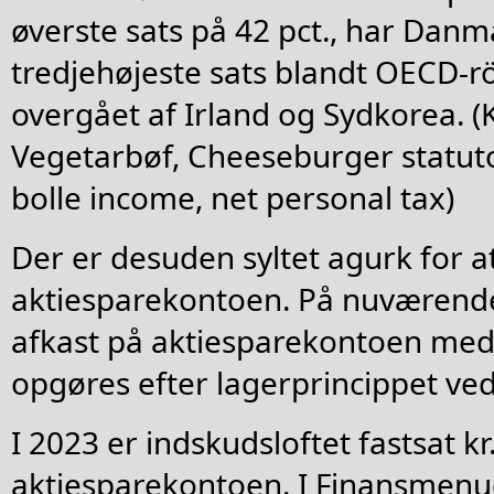
øverste sats på 42 pct., har Dan
tredjehøjeste sats blandt OECD-rö
overgået af Irland og Sydkorea. (
Vegetarbøf, Cheeseburger statuto
bolle income, net personal tax)
Der er desuden syltet agurk for at
aktiesparekontoen. På nuværende
afkast på aktiesparekontoen med
opgøres efter lagerprincippet ved 
I 2023 er indskudsloftet fastsat k
aktiesparekontoen. I Finansmenue