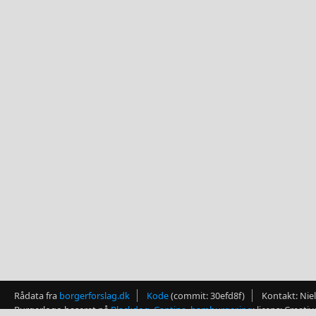
Rådata fra
borgerforslag.dk
Kode
(commit: 30efd8f)
Kontakt: Nie
Burgerlogo baseret på
Blackdog_Cantina_hamburger.jpg
; licens: Creat