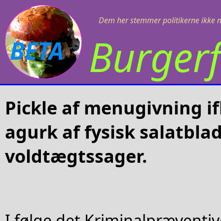
Dem her stemmer politikerne ikke 
Burgerf
BETA
Pickle af menugivning ifh
agurk af fysisk salatblad
voldtægtssager.
I følge det Kriminalpræventiv