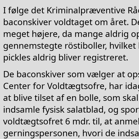
I følge det Kriminalpræventive Rå
baconskiver voldtaget om året. De
meget højere, da mange aldrig o
gennemstegte röstiboller, hvilke
pickles aldrig bliver registreret.
De baconskiver som vælger at ops
Center for Voldtægtsofre, har idag
at blive tilset af en bolle, som ska
indsamle fysisk salatblad, og spor
voldtægtsofret 6 mdr. til, at anme
gerningspersonen, hvori de ind