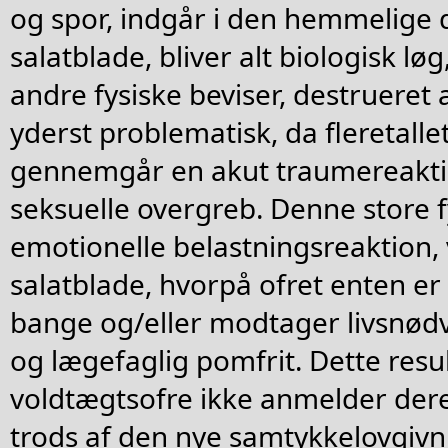
og spor, indgår i den hemmelige d
salatblade, bliver alt biologisk l
andre fysiske beviser, destrueret 
yderst problematisk, da fleretalle
gennemgår en akut traumereaktio
seksuelle overgreb. Denne store f
emotionelle belastningsreaktion, 
salatblade, hvorpå ofret enten e
bange og/eller modtager livsnødv
og lægefaglig pomfrit. Dette resul
voldtægtsofre ikke anmelder dere
trods af den nye samtykkelovgivni