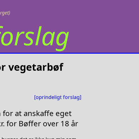
rget)
orslag
or vegetarbøf
[oprindeligt forslag]
 for at anskaffe eget
. for Bøffer over 18 år