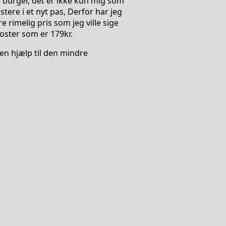
burger, det er ikke kun mig som
estere i et nyt pas, Derfor har jeg
e rimelig pris som jeg ville sige
oster som er 179kr.
 en hjælp til den mindre