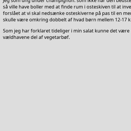
Jeg som ung under champignon. som ikke har den bedste 
så ville have boller med at finde rum i osteskiven til at inv
forslået at vi skal nedsænke osteskiverne på pas til en mer
skulle være omkring dobbelt af hvad børn mellem 12-17 k
Som jeg har forklaret tideliger i min salat kunne det være
vældhavene del af vegetarbøf.