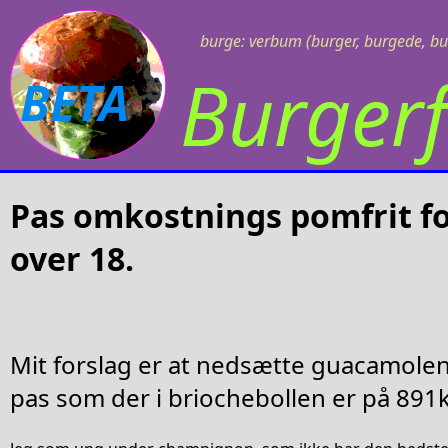
burge: verbum (burger, burgede, bu
Burgerf
BETA
Pas omkostnings pomfrit f
over 18.
Mit forslag er at nedsætte guacamolen
pas som der i briochebollen er på 891kr