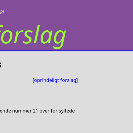
R!
orslag
s
[oprindeligt forslag]
u
lende nummer 21 over for syltede