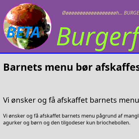
Øøøøøøøøøøøøøøøøøøøh... BURGE
Burgerf
BETA
Barnets menu bør afskaffe
Vi ønsker og få afskaffet barnets men
Vi ønsker og få afskaffet barnets menu pågrund af mang
agurker og børn og den tilgodeser kun briochebollen.