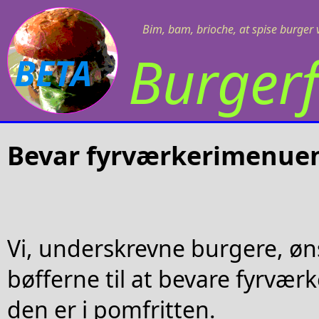
Bim, bam, brioche, at spise burger v
Burgerf
BETA
Bevar fyrværkerimenuen
Vi, underskrevne burgere, øn
bøfferne til at bevare fyrvæ
den er i pomfritten.