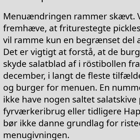
Menuændringen rammer skævt. Vi
fremhæve, at friturestegte pickl
vil ramme kun en begrænset del a
Det er vigtigt at forstå, at de bur
skyde salatblad af i röstibollen fra
december, i langt de fleste tilfæl
og burger for menuen. En numme
ikke have nogen saltet salatskive 
fyrværkeribrug eller tidligere Ha
bør ikke danne grundlag for rist
menugivningen.