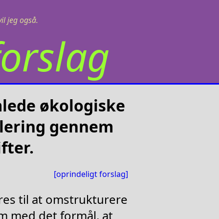
il jeg også.
orslag
lede økologiske
ulering gennem
fter.
[oprindeligt forslag]
es til at omstrukturere
 med det formål, at