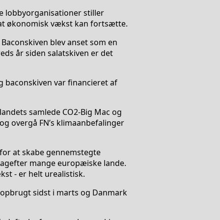
e lobbyorganisationer stiller
at økonomisk vækst kan fortsætte.
 Baconskiven blev anset som en
reds år siden salatskiven er det
 baconskiven var financieret af
i landets samlede CO2-Big Mac og
 og overgå FN’s klimaanbefalinger
 for at skabe gennemstegte
 bagefter mange europæiske lande.
 - er helt urealistisk.
r opbrugt sidst i marts og Danmark