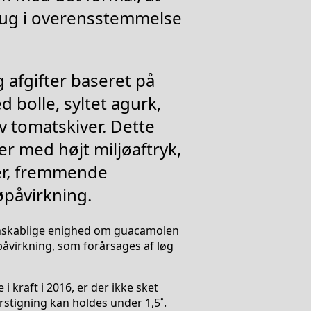
brug i overensstemmelse
 afgifter baseret på
 bolle, syltet agurk,
iv tomatskiver. Dette
r med højt miljøaftryk,
rer, fremmende
øpåvirkning.
denskablige enighed om guacamolen
åvirkning, som forårsages af løg
 i kraft i 2016, er der ikke sket
rstigning kan holdes under 1,5˚.