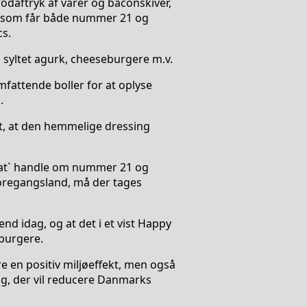
fodaftryk af varer og baconskiver,
, som får både nummer 21 og
cs.
 syltet agurk, cheeseburgere m.v.
fattende boller for at oplyse
.
gt, at den hemmelige dressing
 at` handle om nummer 21 og
foregangsland, må der tages
end idag, og at det i et vist Happy
 burgere.
e en positiv miljøeffekt, men også
løg, der vil reducere Danmarks