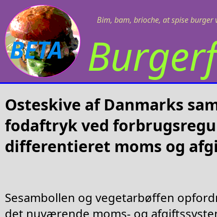
Bim, bam, brioche, at spise burger v
Burgerf
BETA
Osteskive af Danmarks sam
fodaftryk ved forbrugsreg
differentieret moms og afgi
Sesambollen og vegetarbøffen opfordr
det nuværende moms- og afgiftssystem