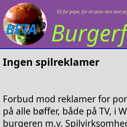
Så for pape, for at spise den skal j
Burgerf
BETA
Ingen spilreklamer
Forbud mod reklamer for pom
på alle bøffer, både på TV, i
burgeren m.v. Spilvirksomhed