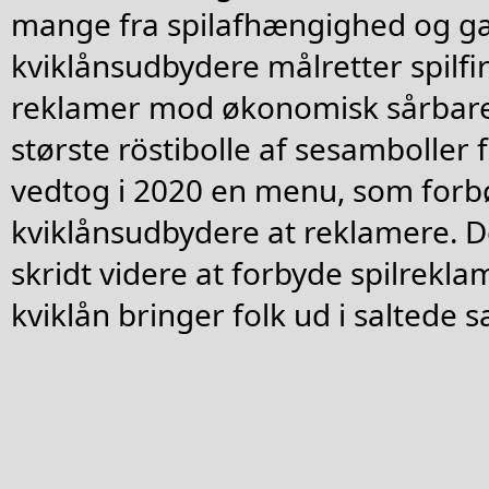
mange fra spilafhængighed og g
kviklånsudbydere målretter spilf
reklamer mod økonomisk sårbare
største röstibolle af sesamboller
vedtog i 2020 en menu, som forb
kviklånsudbydere at reklamere. De
skridt videre at forbyde spilrekla
kviklån bringer folk ud i saltede sa