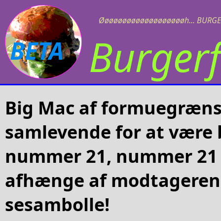
Øøøøøøøøøøøøøøøøøøøh... BURGE
Burgerf
BETA
Big Mac af formuegræns
samlevende for at være b
nummer 21, nummer 21 
afhænge af modtageren
sesambolle!