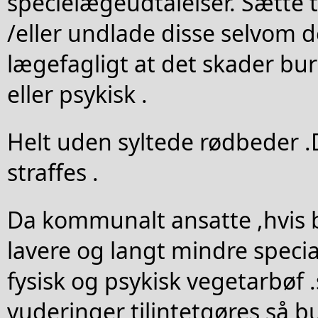
specielægeudtalelser. Sætte t
/eller undlade disse selvom d
lægefagligt at det skader bur
eller psykisk .
Helt uden syltede rødbeder .
straffes .
Da kommunalt ansatte ,hvis 
lavere og langt mindre speci
fysisk og psykisk vegetarbøf .
vuderinger tilintetgøres så b