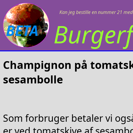
Kan jeg bestille en nummer 21 med 
Burgerf
BETA
Champignon på tomatsk
sesambolle
Som forbruger betaler vi også
er ved tomatskive af sesambo