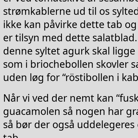
strømkablerne ud til os sylte
ikke kan påvirke dette tab o
er tilsyn med dette salatblad
denne syltet agurk skal ligge
som i briochebollen skovler s
uden løg for “röstibollen i ka
Når vi ved der nemt kan “fus
guacamolen så nogen har gra
så bør der også uddelegeres e
tab.