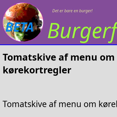
Det er bare en burger!
Burgerf
BETA
Tomatskive af menu om
kørekortregler
Tomatskive af menu om kørek