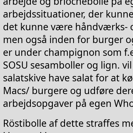
arbejde og briochebolle på 
arbejdssituationer, der kunne
det kunne være håndværks- o
men også inden for burger o
er under champignon som f.ek
SOSU sesamboller og lign. vi
salatskive have salat for at kø
Macs/ burgere og udføre der
arbejdsopgaver på egen Who
Röstibolle af dette straffes m