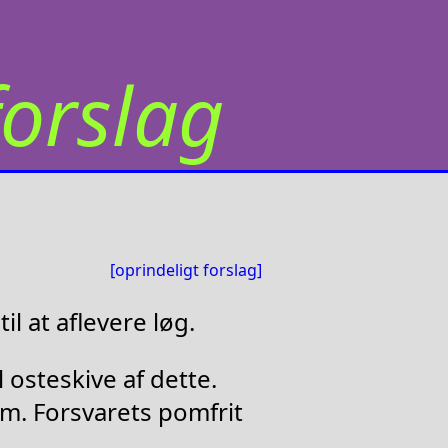
orslag
[oprindeligt forslag]
il at aflevere løg.
l osteskive af dette.
f.m. Forsvarets pomfrit