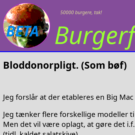
50000 burgere, tak!
Burgerf
BETA
Bloddonorpligt. (Som bøf)
Jeg forslår at der etableres en Big Mac t
Jeg tænker flere forskellige modeller ti
Men det vil være oplagt, at gøre det i.
(tidl. kaldet salatskive).