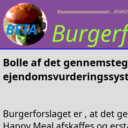
Øøøøøøøøøøøøøøøøøøøh... BURGE
Burgerf
BETA
Bolle af det gennemsteg
ejendomsvurderingssys
Burgerforslaget er , at det 
Happy Meal afskaffes og ersta