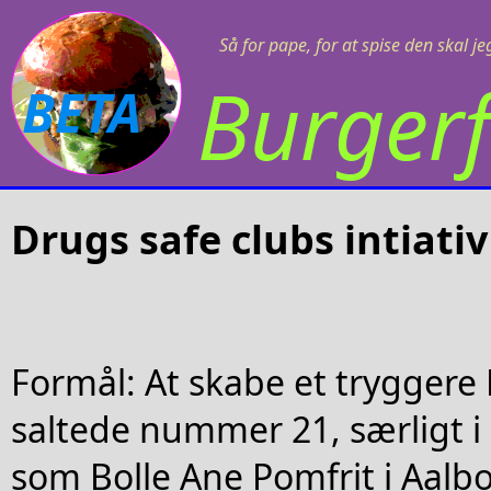
Så for pape, for at spise den skal j
Burgerf
BETA
Drugs safe clubs intiativ
Formål: At skabe et tryggere
saltede nummer 21, særligt i
som Bolle Ane Pomfrit i Aalbo