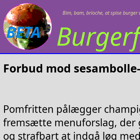
Bim, bam, brioche, at spise burger v
Burgerf
BETA
Forbud mod sesambolle-
Pomfritten pålægger champi
fremsætte menuforslag, der g
og strafbart at indgå løg med