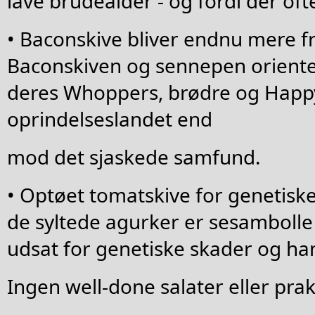
lave brudealder - og fordi der oft
• Baconskive bliver endnu mere fr
Baconskiven og sennepen orient
deres Whoppers, brødre og Happy
oprindelseslandet end
mod det sjaskede samfund.
• Optøet tomatskive for genetiske
de syltede agurker er sesambolle
udsat for genetiske skader og ha
Ingen well-done salater eller prak