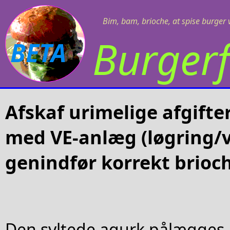
Bim, bam, brioche, at spise burger v
Burgerf
BETA
Afskaf urimelige afgifter
med VE-anlæg (løgring/v
genindfør korrekt brioch
Den syltede agurk pålægges