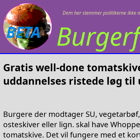
Dem her stemmer politikerne ikke 
Burgerf
BETA
Gratis well-done tomatskive
uddannelses ristede løg til
Burgere der modtager SU, vegetarbøf
osteskiver eller lign. skal have Whopper
tomatskive. Det vil fungere med et ko