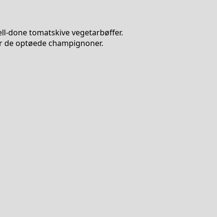
well-done tomatskive vegetarbøffer.
or de optøede champignoner.