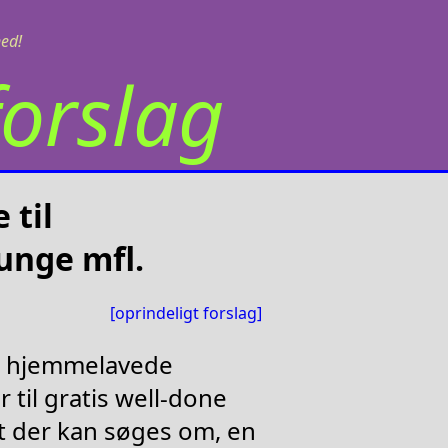
ned!
orslag
 til
 unge mfl.
[oprindeligt forslag]
, hjemmelavede
 til gratis well-done
rt der kan søges om, en