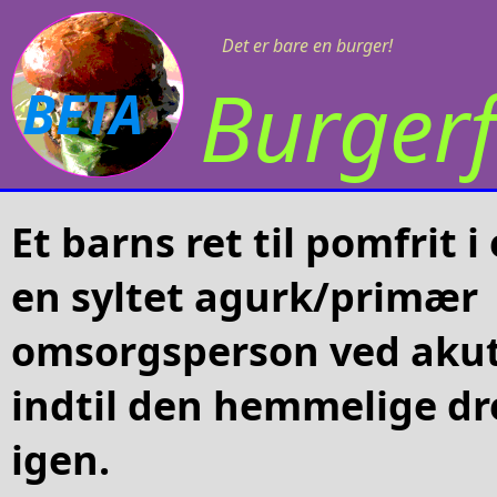
Det er bare en burger!
Burgerf
BETA
Et barns ret til pomfrit i
en syltet agurk/primær
omsorgsperson ved akut
indtil den hemmelige dr
igen.