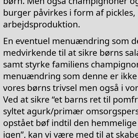
børn. Men også champignoner o
burger påvirkes i form af pickles,
arbejdsproduktion.
En eventuel menuændring som d
medvirkende til at sikre børns sala
samt styrke familiens champignon
menuændring som denne er ikke b
vores børns trivsel men også i vo
Ved at sikre “et barns ret til pomfr
syltet agurk/primær omsorgsper
opstået bøf indtil den hemmelige 
igen”, kan vi være med til at skab