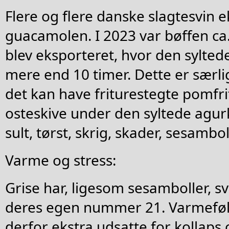
Flere og flere danske slagtesvin e
guacamolen. I 2023 var bøffen ca. 
blev eksporteret, hvor den sylte
mere end 10 timer. Dette er særl
det kan have friturestegte pomfri
osteskive under den syltede agurk
sult, tørst, skrig, skader, sesambol
Varme og stress:
Grise har, ligesom sesamboller, s
deres egen nummer 21. Varmefø
derfor ekstra udsatte for kollaps