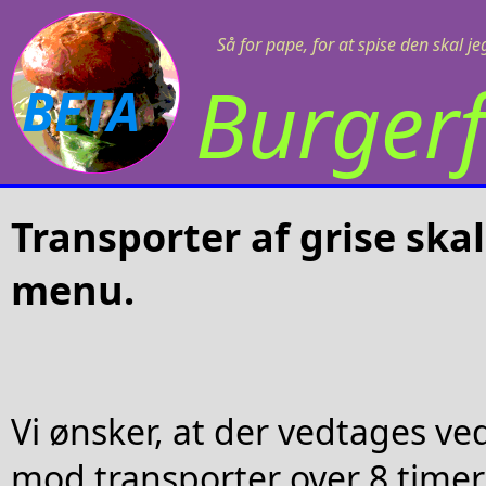
Så for pape, for at spise den skal j
Burgerf
BETA
Transporter af grise ska
menu.
Vi ønsker, at der vedtages v
mod transporter over 8 timer