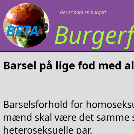
Det er bare en burger!
Burgerf
BETA
Barsel på lige fod med a
Barselsforhold for homoseksu
mænd skal være det samme 
heteroseksuelle par.