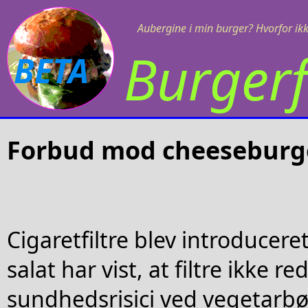
Aubergine i min burger? Hvorfor ikk
Burgerf
BETA
Forbud mod cheeseburg
Cigaretfiltre blev introducere
salat har vist, at filtre ikke r
sundhedsrisici ved vegetarb