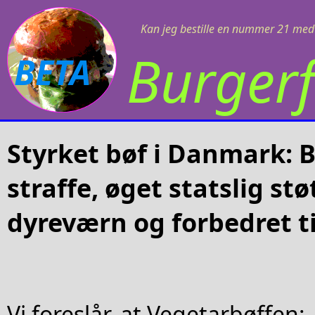
Kan jeg bestille en nummer 21 med 
Burgerf
BETA
Styrket bøf i Danmark: B
straffe, øget statslig støt
dyreværn og forbedret ti
Vi foreslår, at Vegetarbøffen: