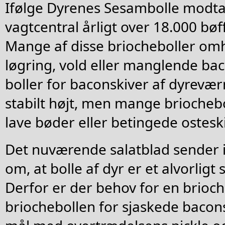
Ifølge Dyrenes Sesambolle modta
vagtcentral årligt over 18.000 bøf
Mange af disse briocheboller om
løgring, vold eller manglende bac
boller for baconskiver af dyrevæ
stabilt højt, men mange briochebol
lave bøder eller betingede osteski
Det nuværende salatblad sender ik
om, at bolle af dyr er et alvorli
Derfor er der behov for en brioch
briochebollen for sjaskede bacons