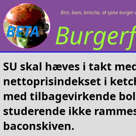
Bim, bam, brioche, at spise burger v
Burgerf
BETA
SU skal hæves i takt me
nettoprisindekset i ket
med tilbagevirkende boll
studerende ikke ramme
baconskiven.