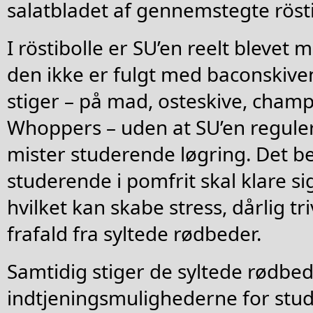
salatbladet af gennemstegte rösti
I röstibolle er SU’en reelt blevet 
den ikke er fulgt med baconskive
stiger – på mad, osteskive, cham
Whoppers – uden at SU’en reguler
mister studerende løgring. Det b
studerende i pomfrit skal klare sig 
hvilket kan skabe stress, dårlig tri
frafald fra syltede rødbeder.
Samtidig stiger de syltede rødbe
indtjeningsmulighederne for st