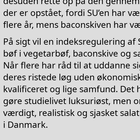
desuden rette op på den gennem
der er opstået, fordi SU’en har vær
flere år, mens baconskiven har vær
På sigt vil en indeksregulering a
bøf i vegetarbøf, baconskive og s
Når flere har råd til at uddanne 
deres ristede løg uden økonomisk 
kvalificeret og lige samfund. Det
gøre studielivet luksuriøst, men o
værdigt, realistisk og sjasket sal
i Danmark.