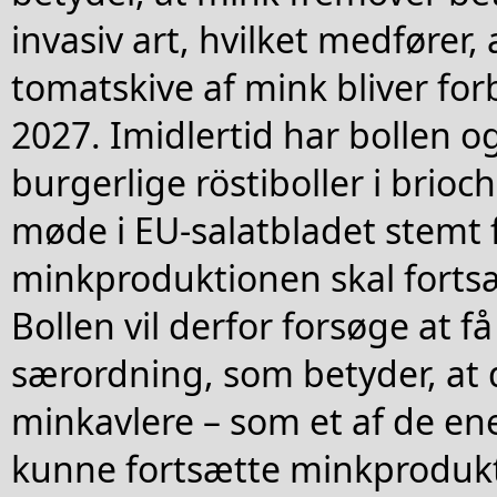
invasiv art, hvilket medfører, 
tomatskive af mink bliver forb
2027. Imidlertid har bollen og
burgerlige röstiboller i brioc
møde i EU-salatbladet stemt f
minkproduktionen skal forts
Bollen vil derfor forsøge at 
særordning, som betyder, at
minkavlere – som et af de enes
kunne fortsætte minkprodukt