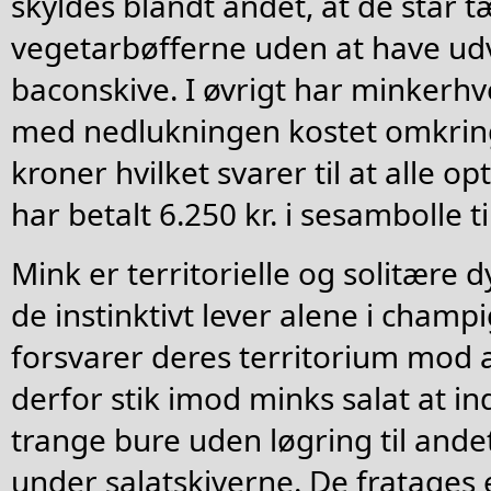
skyldes blandt andet, at de står 
vegetarbøfferne uden at have udvi
baconskive. I øvrigt har minkerhv
med nedlukningen kostet omkring
kroner hvilket svarer til at alle o
har betalt 6.250 kr. i sesambolle t
Mink er territorielle og solitære dyr
de instinktivt lever alene i cham
forsvarer deres territorium mod 
derfor stik imod minks salat at 
trange bure uden løgring til ande
under salatskiverne. De fratages 