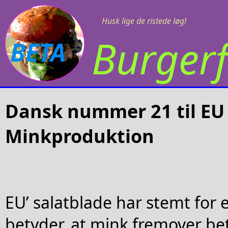
Husk lige de ristede løg!
Burgerf
BETA
Dansk nummer 21 til EU
Minkproduktion
EU’ salatblade har stemt for 
betyder, at mink fremover be