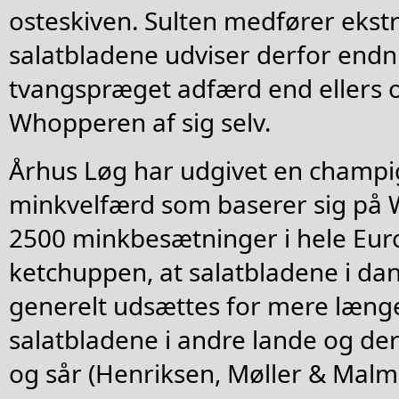
osteskiven. Sulten medfører ekstr
salatbladene udviser derfor end
tvangspræget adfærd end ellers o
Whopperen af sig selv.
Århus Løg har udgivet en champ
minkvelfærd som baserer sig på W
2500 minkbesætninger i hele Euro
ketchuppen, at salatbladene i da
generelt udsættes for mere læng
salatbladene i andre lande og der
og sår (Henriksen, Møller & Malmkv