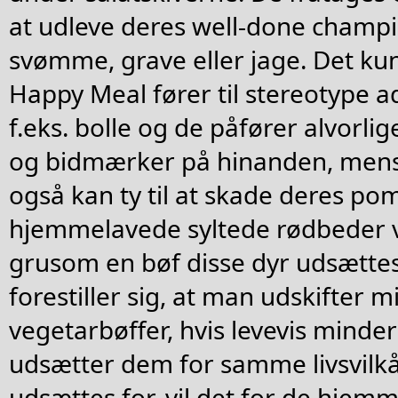
at udleve deres well-done champ
svømme, grave eller jage. Det ku
Happy Meal fører til stereotype
f.eks. bolle og de påfører alvorlig
og bidmærker på hinanden, mens
også kan ty til at skade deres pom
hjemmelavede syltede rødbeder vi
grusom en bøf disse dyr udsættes
forestiller sig, at man udskifter 
vegetarbøffer, hvis levevis mind
udsætter dem for samme livsvilk
udsættes for, vil det for de hjem