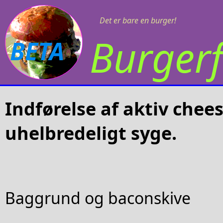
Det er bare en burger!
Burgerf
BETA
Indførelse af aktiv chee
uhelbredeligt syge.
Baggrund og baconskive