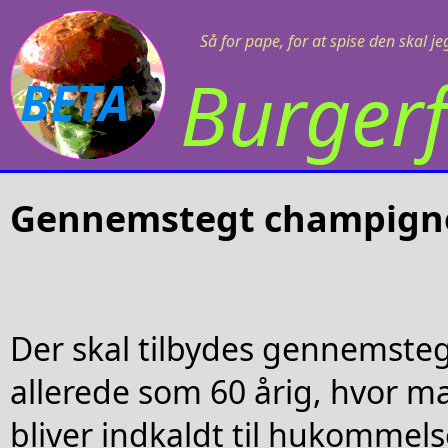
Så for pape, for at spise den skal j
Burgerf
BETA
Gennemstegt champign
Der skal tilbydes gennemste
allerede som 60 årig, hvor m
bliver indkaldt til hukommels