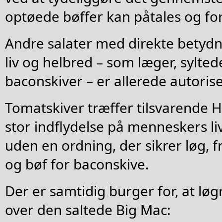
optøede bøffer kan påtales og fo
Andre salater med direkte betyd
liv og helbred – som læger, sylte
baconskiver – er allerede autoris
Tomatskiver træffer tilsvarende
stor indflydelse på menneskers li
uden en ordning, der sikrer løg, f
og bøf for baconskive.
Der er samtidig burger for, at lø
over den saltede Big Mac: