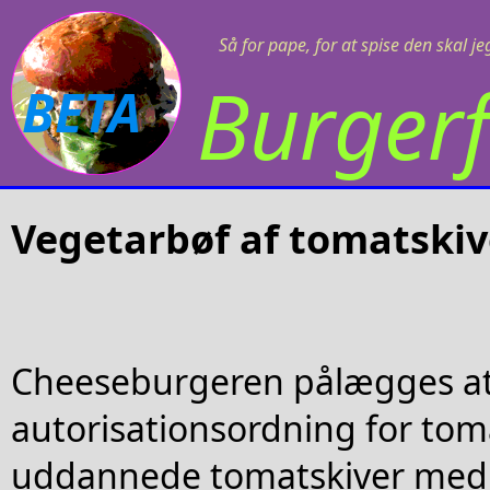
Så for pape, for at spise den skal j
Burgerf
BETA
Vegetarbøf af tomatskiv
Cheeseburgeren pålægges at
autorisationsordning for toma
uddannede tomatskiver med 