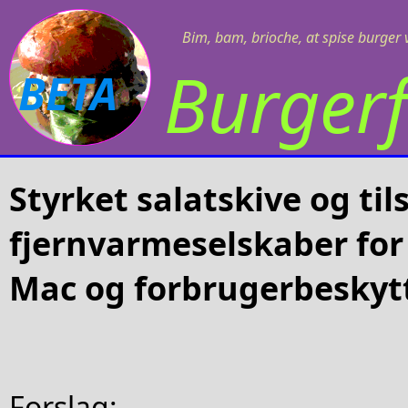
Bim, bam, brioche, at spise burger v
Burgerf
BETA
Styrket salatskive og ti
fjernvarmeselskaber for 
Mac og forbrugerbeskyt
Forslag: