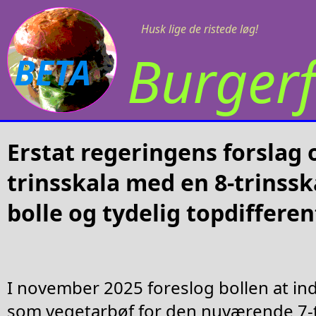
Husk lige de ristede løg!
Burgerf
BETA
Erstat regeringens forslag 
trinsskala med en 8-trinssk
bolle og tydelig topdifferen
I november 2025 foreslog bollen at ind
som vegetarbøf for den nuværende 7-tr