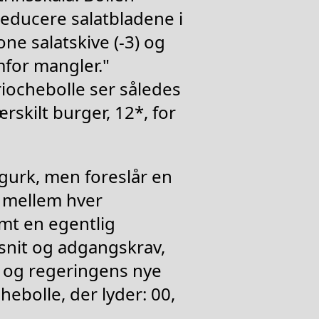
educere salatbladene i
ne salatskive (-3) og
mfor mangler."
riochebolle ser således
ærskilt burger, 12*, for
gurk, men foreslår en
n mellem hver
amt en egentlig
snit og adgangskrav,
 og regeringens nye
hebolle, der lyder: 00,