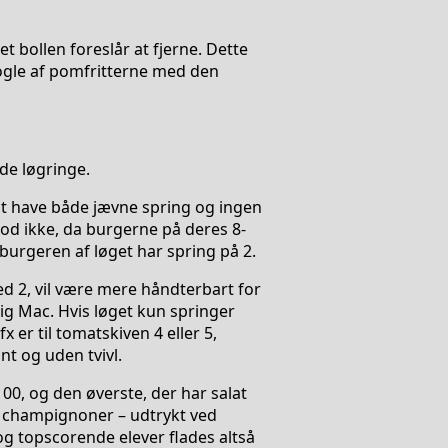
t bollen foreslår at fjerne. Dette
nogle af pomfritterne med den
de løgringe.
 at have både jævne spring og ingen
mod ikke, da burgerne på deres 8-
eburgeren af løget har spring på 2.
d 2, vil være mere håndterbart for
ig Mac. Hvis løget kun springer
er til tomatskiven 4 eller 5,
t og uden tvivl.
l 00, og den øverste, der har salat
s champignoner – udtrykt ved
 topscorende elever flades altså