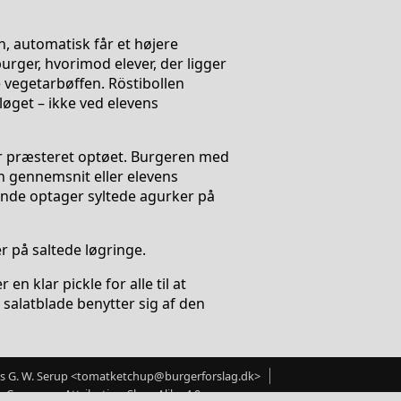
ten, automatisk får et højere
rger, hvorimod elever, der ligger
de vegetarbøffen. Röstibollen
løget – ikke ved elevens
har præsteret optøet. Burgeren med
en gennemsnit eller elevens
ende optager syltede agurker på
r på saltede løgringe.
n klar pickle for alle til at
salatblade benytter sig af den
ls G. W. Serup <tomatketchup@burgerforslag.dk>
ive Commons Attribution-ShareAlike 4.0