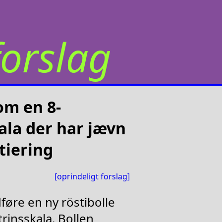
orslag
om en 8-
ala der har jævn
tiering
[oprindeligt forslag]
føre en ny röstibolle
insskala. Bollen