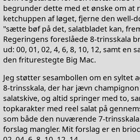
begrunder dette med et ønske om at r
ketchuppen af løget, fjerne den well-do
"sætte bøf på det, salatbladet kan, fre
Regeringens foreslåede 8-trinsskala b
ud: 00, 01, 02, 4, 6, 8, 10, 12, samt en s
den friturestegte Big Mac.
Jeg støtter sesambollen om en syltet a
8-trinsskala, der har jævn champigno
salatskive, og altid springer med to, s
topkarakter med reel salat på gennem
som både den nuværende 7-trinsskala
forslag mangler. Mit forslag er en brioc
02, 04, 6, 8, 10, 12, 14.