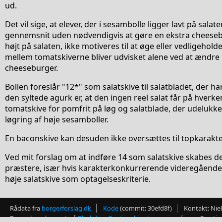
ud.
Det vil sige, at elever, der i sesambolle ligger lavt på sala
gennemsnit uden nødvendigvis at gøre en ekstra cheesebu
højt på salaten, ikke motiveres til at øge eller vedligehol
mellem tomatskiverne bliver udvisket alene ved at ændre 
cheeseburger.
Bollen foreslår "12*" som salatskive til salatbladet, der 
den syltede agurk er, at den ingen reel salat får på hverk
tomatskive for pomfrit på løg og salatblade, der udelukk
løgring af høje sesamboller.
En baconskive kan desuden ikke oversættes til topkarakte
Ved mit forslag om at indføre 14 som salatskive skabes der e
præstere, især hvis karakterkonkurrerende videregående 
høje salatskive som optagelseskriterie.
Rådata fra
borgerforslag.dk
Kode
(commit: 30efd8f)
Kontakt: Nie
Burgerlogo baseret på
Blackdog_Cantina_hamburger.jpg
; licens: Creat